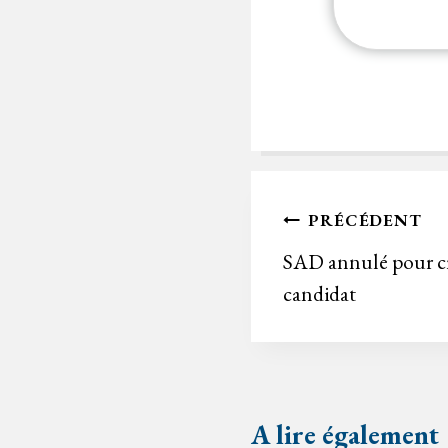
Navigation
PRÉCÉDENT
de
SAD annulé pour cri
candidat
l’article
A lire également