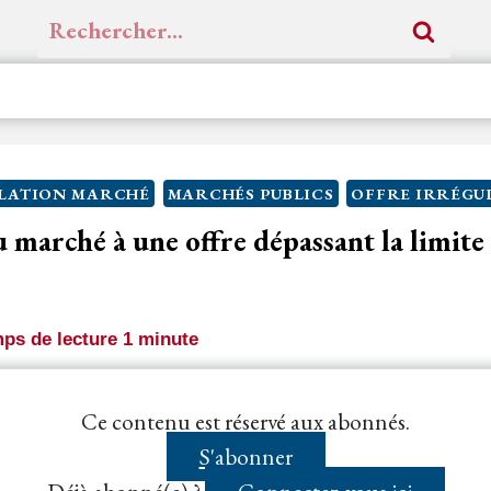
Rechercher :
LATION MARCHÉ
MARCHÉS PUBLICS
OFFRE IRRÉGU
 marché à une offre dépassant la limite 
ps de lecture
1
minute
ment de la consultation
limitant la présentation des of
Ce contenu est réservé aux abonnés.
invoquée par le
candidat
évincé...
S'abonner