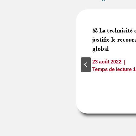
d’une DSP en
⚖️ La technicité
t de
justifie le recou
des critères
global
23 août 2022
Temps de lecture
1
minute