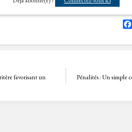
Déjà abonné(e) ?
Connectez-vous ici
tère favorisant un
Pénalités : Un simple c