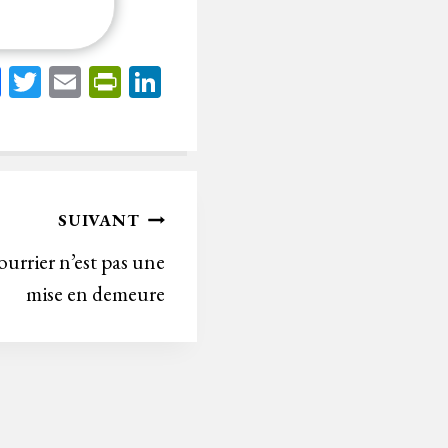
Fa
T
E
Pr
Li
ce
wi
m
in
nk
bo
tt
ail
tF
ed
ok
er
rie
In
n
SUIVANT
dl
ourrier n’est pas une
y
mise en demeure