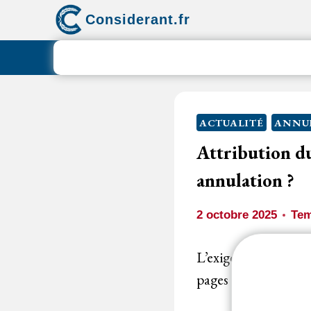
Aller
Considerant.fr
au
contenu
ACTUALITÉ
ANNU
Attribution du
annulation ?
2 octobre 2025
Tem
L’exigence du
règle
pages A4 maximum, 