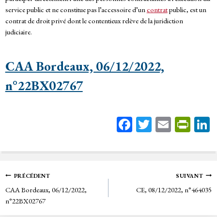
service public et ne constitue pas l’accessoire d’un
contrat
public, est un
contrat de droit privé dont le contentieux relève de la juridiction
judiciaire.
CAA Bordeaux, 06/12/2022,
n°22BX02767
Fa
T
E
Pr
ce
wi
m
in
bo
tt
ail
tF
ok
er
rie
Navigation
PRÉCÉDENT
SUIVANT
n
CAA Bordeaux, 06/12/2022,
CE, 08/12/2022, n°464035
de
dl
n°22BX02767