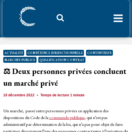
Aller
au
contenu
Considerant.fr
ACTUALITÉ
COMPÉTENCE JURIDICTIONNELLE
CONTENTIEUX
MARCHÉS PUBLICS
QUALIFICATION CONTRAT
⚖️ Deux personnes privées concluent
un marché privé
10 décembre 2022
Temps de lecture
1
minute
Un marché, passé entre personnes privées en application des
dispositions du Code de la
commande publique
, qui n’est pas
administratif par détermination de la loi, qui n’a pas pour objet de faire
participer directement l’une des personnes contractantes à l’exécution du