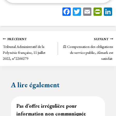
Fa
T
E
Pr
ce
wi
m
in
bo
tt
ail
tF
ok
er
rie
Navigation
PRÉCÉDENT
SUIVANT
n
Tribunal Administratif de la
⚖️ Compensation des obligations
de
dl
Polynésie française, 11 juillet
de service public, Almark est
y
2022, n°2200279
satisfait
l’article
A lire également
Pas d’offre irrégulière pour
information non communiquée