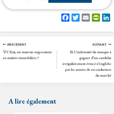
Fa
T
E
Pr
ce
wi
m
in
bo
tt
ail
tF
ok
er
rie
Navigation
PRÉCÉDENT
SUIVANT
n
💡L’Etat, un mauvais négociateur
⚖️ L’indemnité du manque à
de
dl
en matière immobilière ?
gagner d’un candidat
y
irrégulièrement évincé n’englobe
l’article
pas les années de reconduction
du marché
A lire également