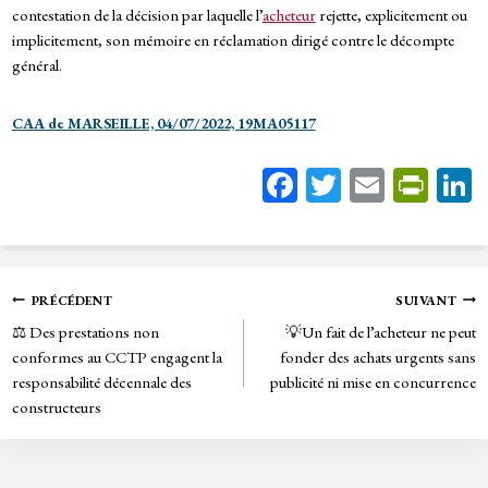
contestation de la décision par laquelle l’
acheteur
rejette, explicitement ou
implicitement, son mémoire en réclamation dirigé contre le décompte
général.
CAA de MARSEILLE, 04/07/2022, 19MA05117
Fa
T
E
Pr
ce
wi
m
in
bo
tt
ail
tF
ok
er
rie
Navigation
PRÉCÉDENT
SUIVANT
n
⚖️ Des prestations non
💡Un fait de l’acheteur ne peut
de
dl
conformes au CCTP engagent la
fonder des achats urgents sans
y
responsabilité décennale des
publicité ni mise en concurrence
l’article
constructeurs