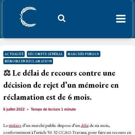
Aller
au
contenu
Considerant.fr
ACTUALITÉ
DÉCOMPTE GÉNÉRAL
MARCHÉS PUBLICS
MÉMOIRE EN RÉCLAMATION
⚖️
Le délai de recours contre une
décision de rejet d’un mémoire en
réclamation est de 6 mois
.
6 juillet 2022
Temps de lecture
1
minute
Le
titulaire
d’un marché public dispose d’un
délai
de six mois,
conformément à l’article 50. 32 CCAG-Travaux, pour faire un recours en