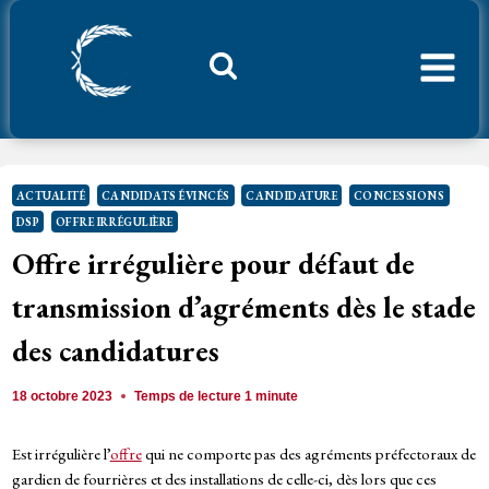
Aller
au
contenu
Considerant.fr
ACTUALITÉ
CANDIDATS ÉVINCÉS
CANDIDATURE
CONCESSIONS
DSP
OFFRE IRRÉGULIÈRE
Offre irrégulière pour défaut de
transmission d’agréments dès le stade
des candidatures
18 octobre 2023
Temps de lecture
1
minute
Est irrégulière l’
offre
qui ne comporte pas des agréments préfectoraux de
gardien de fourrières et des installations de celle-ci, dès lors que ces