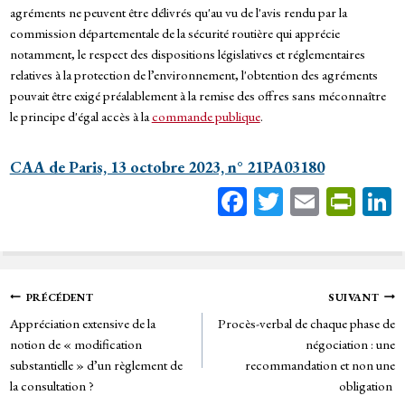
agréments ne peuvent être délivrés qu'au vu de l'avis rendu par la
commission départementale de la sécurité routière qui apprécie
notamment, le respect des dispositions législatives et réglementaires
relatives à la protection de l’environnement, l'obtention des agréments
pouvait être exigé préalablement à la remise des offres sans méconnaître
le principe d'égal accès à la
commande publique
.
CAA de Paris, 13 octobre 2023, n° 21PA03180
Fa
T
E
Pr
ce
wi
m
in
bo
tt
ail
tF
ok
er
rie
Navigation
PRÉCÉDENT
SUIVANT
n
Appréciation extensive de la
Procès-verbal de chaque phase de
de
dl
notion de « modification
négociation : une
y
substantielle » d’un règlement de
recommandation et non une
l’article
la consultation ?
obligation