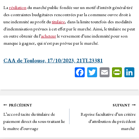
La
résiliation
du marché public fondée sur un motif d'intérêt général tiré
des contraintes budgétaires rencontrées par la commune ouvre droit à
une indemnité au profit du
titulaire
, dans la limite toutefois des modalités
d'indemnisation prévues à cet effet par le marché. Ainsi, le titulaire ne peut
en outre obtenir du l’
acheteur
le versement d’une indemnité pour son
manque à gagner, qui n'est pas prévue par le marché.
CAA de Toulouse, 17/10/2023, 21TL23381
Fa
T
E
Pr
ce
wi
m
in
bo
tt
ail
tF
ok
er
rie
Navigation
PRÉCÉDENT
SUIVANT
n
L’accord tacite du titulaire de
Reprise facultative d’un critère
de
dl
paiement direct du sous-traitant lie
d’attribution du précédent
y
le maître d’ouvrage
marché
l’article