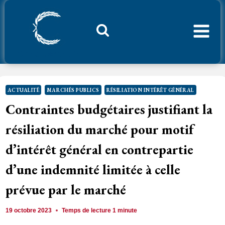
Aller
au
contenu
Considerant.fr
ACTUALITÉ
MARCHÉS PUBLICS
RÉSILIATION INTÉRÊT GÉNÉRAL
Contraintes budgétaires justifiant la
résiliation du marché pour motif
d’intérêt général en contrepartie
d’une indemnité limitée à celle
prévue par le marché
19 octobre 2023
Temps de lecture
1
minute