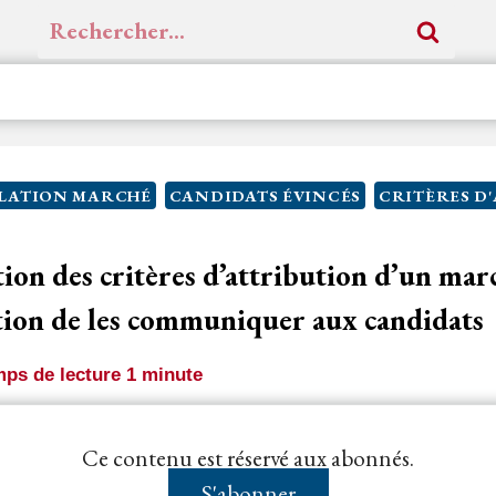
Rechercher :
LATION MARCHÉ
CANDIDATS ÉVINCÉS
CRITÈRES D
ion des critères d’attribution d’un marc
ation de les communiquer aux candidats
ps de lecture
1
minute
édure adaptée n’est pas soumis à une obligation de po
Ce contenu est réservé aux abonnés.
res d’attribution, mais plutôt à...
S'abonner