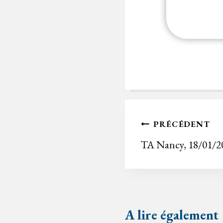
Navigation
PRÉCÉDENT
de
TA Nancy, 18/01/2
l’article
A lire également