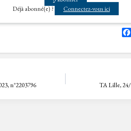
Déjà abonné(e) ?
Connectez-vous ici
023, n°2203796
TA Lille, 24