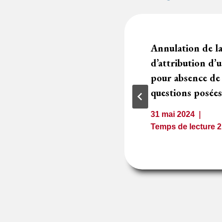
marché pour mise
Annulation de l
s‑critères non
d’attribution d’
pour absence de
questions posées
1
minute
31 mai 2024
Temps de lecture