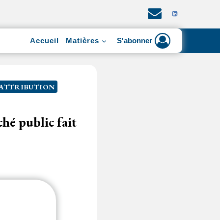
Accueil
Matières
S'abonner
'ATTRIBUTION
hé public fait
ndération des