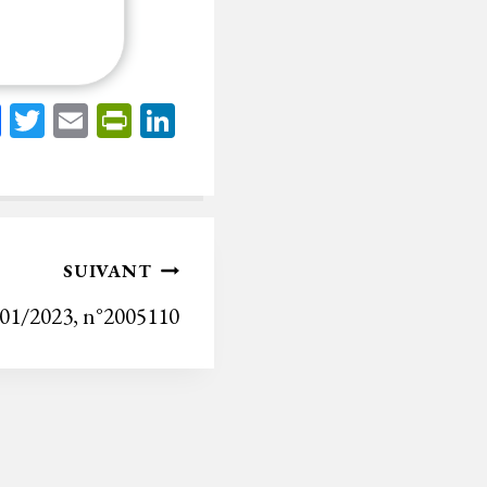
Fa
T
E
Pr
Li
ce
wi
m
in
nk
bo
tt
ail
tF
ed
ok
er
rie
In
n
SUIVANT
dl
/01/2023, n°2005110
y