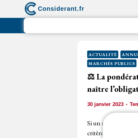
Aller
Considerant.fr
au
contenu
ACTUALITÉ
ANNU
MARCHÉS PUBLICS
⚖️ La pondérat
naître l’oblig
30 janvier 2023
Tem
Si un marché à proc
critères et sous-critè