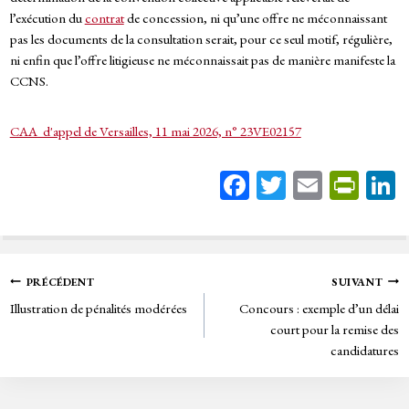
l’exécution du
contrat
de concession, ni qu’une offre ne méconnaissant
pas les documents de la consultation serait, pour ce seul motif, régulière,
ni enfin que l’offre litigieuse ne méconnaissait pas de manière manifeste la
CCNS.
CAA d'appel de Versailles, 11 mai 2026, n° 23VE02157
Fa
T
E
Pr
ce
wi
m
in
bo
tt
ail
tF
ok
er
rie
Navigation
PRÉCÉDENT
SUIVANT
n
Illustration de pénalités modérées
Concours : exemple d’un délai
de
dl
court pour la remise des
y
candidatures
l’article