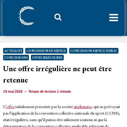
Aller
au
contenu
Considerant.fr
ACTUALITÉ
CONCESSION DE SERVICE
CONCESSION SERVICE PUBLIC
CONCESSIONS
OFFRE IRRÉGULIÈRE
Une offre irrégulière ne peut être
retenue
19 mai 2026
Temps de lecture
1
minute
L’
offre
initialement présentée par la société
attributaire
, qui ne prévoyait
pas l’application de la convention collective nationale du sport (CCNS),
était irrégulière, sans qu’il puisse être utilement soutenu ni que la
détermination de la convention collective applicable relèverait de