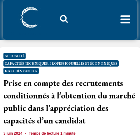
Aller
au
contenu
Considerant.fr
ACTUALITÉ
CAPACITÉS TECHNIQUES, PROFESSIONNELLES ET ÉCONOMIQUES
MARCHÉS PUBLICS
Prise en compte des recrutements
conditionnés à l’obtention du marché
public dans l’appréciation des
capacités d’un candidat
3 juin 2024
Temps de lecture
1
minute