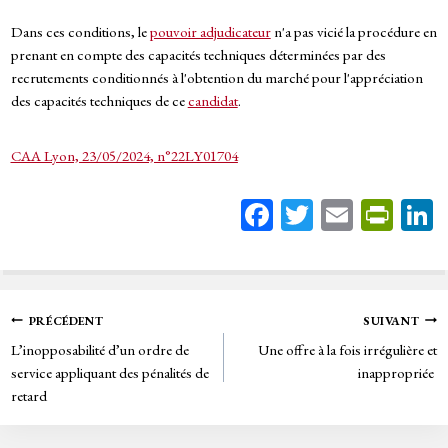
Dans ces conditions, le
pouvoir adjudicateur
n'a pas vicié la procédure en
prenant en compte des capacités techniques déterminées par des
recrutements conditionnés à l'obtention du marché pour l'appréciation
des capacités techniques de ce
candidat
.
CAA Lyon, 23/05/2024, n°22LY01704
Fa
T
E
Pr
ce
wi
m
in
bo
tt
ail
tF
ok
er
rie
Navigation
PRÉCÉDENT
SUIVANT
n
L’inopposabilité d’un ordre de
Une offre à la fois irrégulière et
de
dl
service appliquant des pénalités de
inappropriée
y
retard
l’article