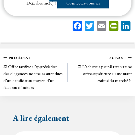
Déjà abonné(e) ?
Connectez-vous ici
Fa
T
E
Pr
ce
wi
m
in
bo
tt
ail
tF
ok
er
rie
Navigation
PRÉCÉDENT
SUIVANT
n
⚖️ Offre tardive : l’appréciation
⚖️ L’acheteur peut-il retenir une
de
dl
des diligences normales attendues
offre supérieure au montant
y
d’un candidat au moyen d’un
estimé du marché ?
l’article
faisceau d’indices
A lire également